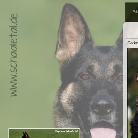
St
Deckr