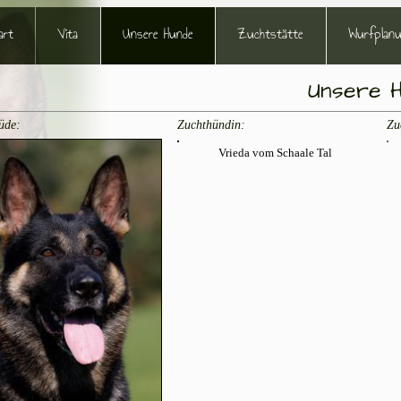
art
Vita
Unsere Hunde
Zuchtstätte
Wurfplan
Unsere 
üde
:
Zuchthündin:
Zu
Vrieda vom Schaale Tal