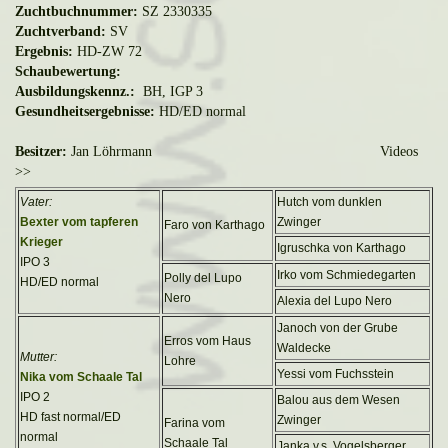
Zuchtbuchnummer:
SZ 2330335
Zuchtverband:
SV
Ergebnis:
HD-ZW 72
Schaubewertung:
Ausbildungskennz.:
BH, IGP 3
Gesundheitsergebnisse:
HD/ED normal
Besitzer:
Jan Löhrmann Videos
>>
Vater:
Hutch vom dunklen
Bexter vom tapferen
Zwinger
Faro von Karthago
Krieger
Igruschka von Karthago
IPO 3
Irko vom Schmiedegarten
Polly del Lupo
HD/ED normal
Nero
Alexia del Lupo Nero
Janoch von der Grube
Erros vom Haus
Waldecke
Mutter:
Lohre
Yessi vom Fuchsstein
Nika vom Schaale Tal
IPO 2
Balou aus dem Wesen
HD fast normal/ED
Zwinger
Farina vom
normal
Schaale Tal
Janka v.s. Vogelsberger